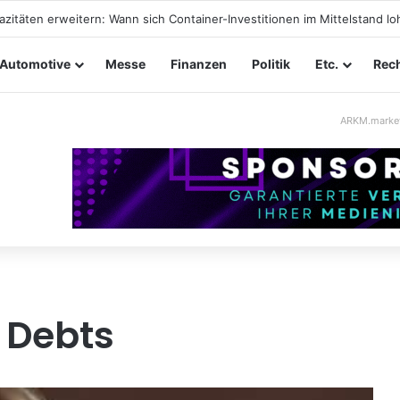
ltungssicherheit im Mittelstand: Absperrkonzepte für temporäre Außen
Automotive
Messe
Finanzen
Politik
Etc.
Rech
ARKM.marke
 Debts