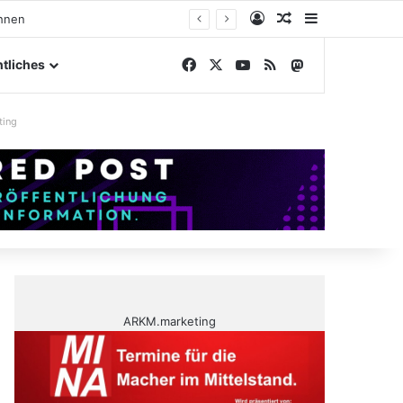
Anmelden
Zufälliger Artike
Sidebar
gelände
Facebook
X
YouTube
RSS
Mastodon
tliches
ting
ARKM.marketing