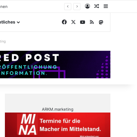
Anmelden
Zufälliger Artike
Sidebar
gelände
Facebook
X
YouTube
RSS
Mastodon
tliches
ting
ARKM.marketing