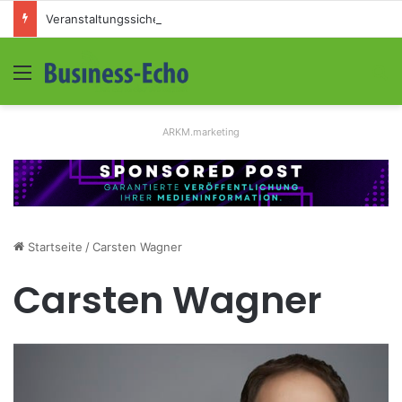
Veranstaltungssicherheit im Mittelstand: Absperrkonzepte für temporäre Außengelände
Menü
S
ARKM.marketing
Startseite
/
Carsten Wagner
Carsten Wagner