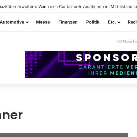
ltungssicherheit im Mittelstand: Absperrkonzepte für temporäre Auße
Automotive
Messe
Finanzen
Politik
Etc.
Rech
ARKM.marke
nner