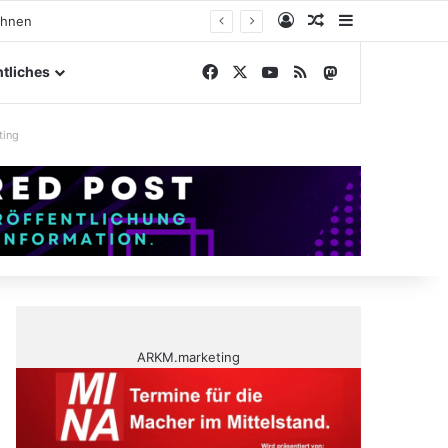
Anmelden
Zufälliger Artike
Sidebar
ngelände
Facebook
X
YouTube
RSS
Mastodon
tliches
ting
ARKM.marketing