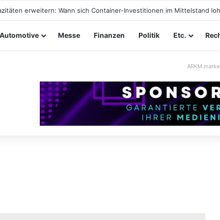
tungssicherheit im Mittelstand: Absperrkonzepte für temporäre Außen
Automotive
Messe
Finanzen
Politik
Etc.
Rech
ARKM.marke