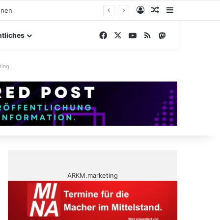
Anmelden
Zufälliger Artike
Sidebar
gelände
Facebook
X
YouTube
RSS
Mastodon
tliches
ting
ARKM.marketing