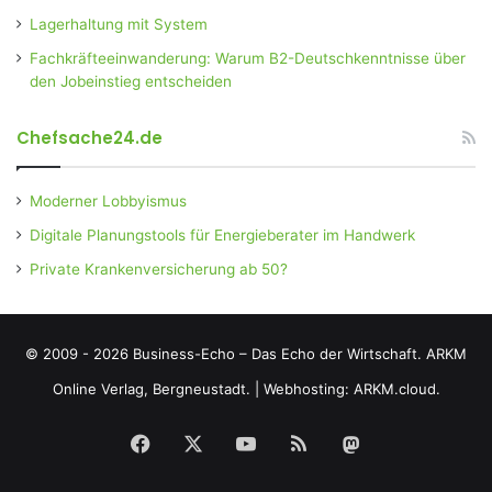
Lagerhaltung mit System
Fachkräfteeinwanderung: Warum B2-Deutschkenntnisse über
den Jobeinstieg entscheiden
Chefsache24.de
Moderner Lobbyismus
Digitale Planungstools für Energieberater im Handwerk
Private Krankenversicherung ab 50?
© 2009 - 2026 Business-Echo – Das Echo der Wirtschaft.
ARKM
Online Verlag, Bergneustadt.
|
Webhosting: ARKM.cloud.
Facebook
X
YouTube
RSS
Mastodon