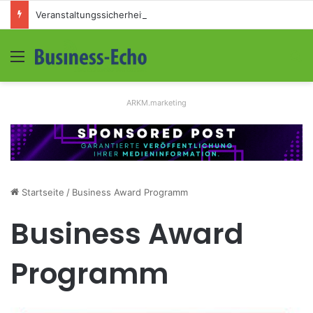
Veranstaltungssicherheit im Mittelstand: Absperrkonzepte für temporäre Außengelände
Menü
S
ARKM.marketing
Startseite
/
Business Award Programm
Business Award
Programm