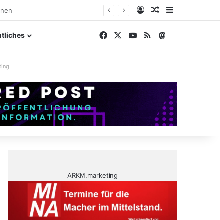
Anmelden
Zufälliger Artike
Sidebar
gelände
Facebook
X
YouTube
RSS
Mastodon
tliches
ting
ARKM.marketing