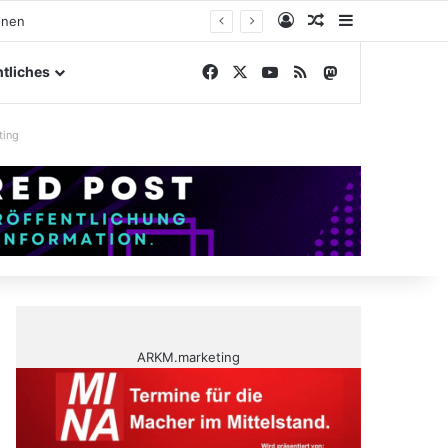
Anmelden
Zufälliger Artike
Sidebar
hnen
Facebook
X
YouTube
RSS
Mastodon
tliches
ting
ARKM.marketing