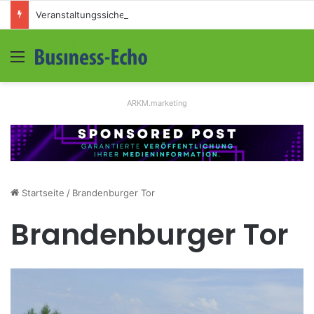
Veranstaltungssicherheit im Mittelstand: Absperrkonzepte für temporäre Außengelände
Menü
S
ARKM.marketing
Startseite
/
Brandenburger Tor
Brandenburger Tor