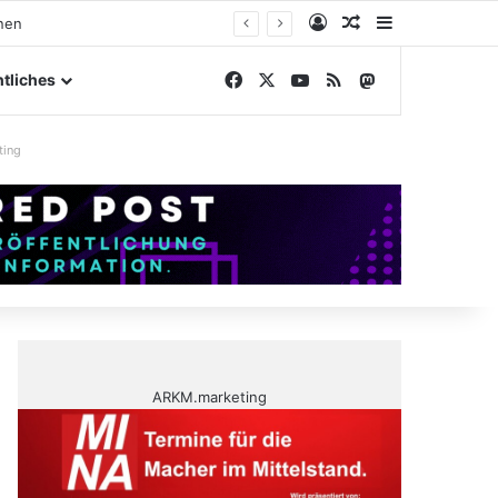
Anmelden
Zufälliger Artike
Sidebar
elände
Facebook
X
YouTube
RSS
Mastodon
tliches
ting
ARKM.marketing