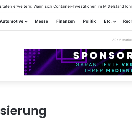
tungssicherheit im Mittelstand: Absperrkonzepte für temporäre Außeng
Automotive
Messe
Finanzen
Politik
Etc.
Rech
ARKM.marke
isierung