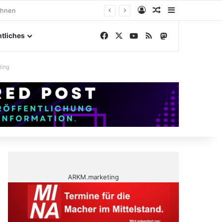
Anmelden
Zufälliger Artike
Sidebar
ngelände
Facebook
X
YouTube
RSS
Mastodon
tliches
ting
ARKM.marketing