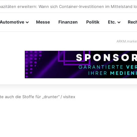
ltungssicherheit im Mittelstand: Absperrkonzepte für temporäre Auße
Automotive
Messe
Finanzen
Politik
Etc.
Rech
ARKM.marke
e auch die Stoffe für „drunter“
/
visitex