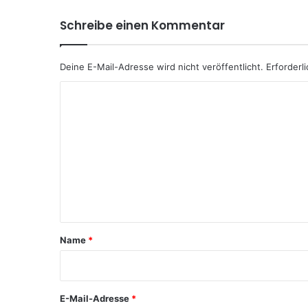
Schreibe einen Kommentar
Deine E-Mail-Adresse wird nicht veröffentlicht.
Erforderl
K
o
m
m
e
n
t
a
Name
*
r
*
E-Mail-Adresse
*